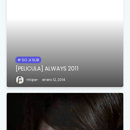
SO JI SUB
[PELICULA] ALWAYS 2011
~Hope~
enero 12, 2014