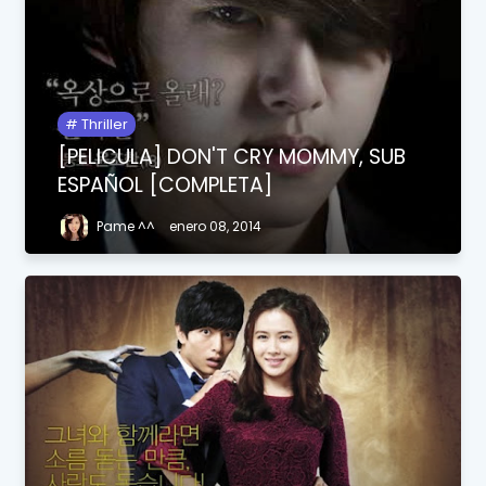
Thriller
[PELICULA] DON'T CRY MOMMY, SUB
ESPAÑOL [COMPLETA]
Pame ^^
enero 08, 2014