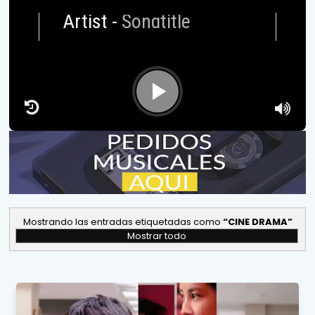
Artist
-
Songtitle
Mostrando las entradas etiquetadas como
CINE DRAMA
Mostrar todo