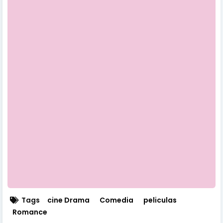
Tags
cine Drama
Comedia
peliculas
Romance