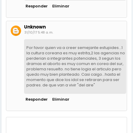
Responder
Eliminar
Unknown
31/10/17 5:48 a. m.
Por favor quien va a creer semejante estupides...1
la cultura coreana es muy estrita,2 las agencias no
perderian a integrantes potenciales, 3 segun los
dramas el aborto es muy comun en corea del sur,
problema resuelto. no tiene logia el articulo pero
quedo muy bien planteado. Casi caigo...hasta el
momento que dice los idol se retiraran para ser
padres. de que van a vivir "del aire"
Responder
Eliminar