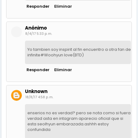
Responder
Eliminar
Anónimo
8/4/17 5:33 p. m.
Yo tambien soy inspirit al fin encuentro a otra fan de
infinite#Woohyun love(BTD)
Responder
Eliminar
Unknown
18/8/17 4:58 p. m.
enserios no es verdad? pero se nota como si fuera
verdad asta en intagram aparecio oficial que si
esta seolhyun embarazada.ashhh estoy
confundida