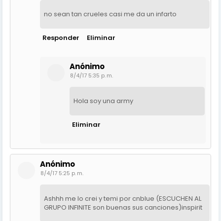
no sean tan crueles casi me da un infarto
Responder
Eliminar
Anónimo
8/4/17 5:35 p. m.
Hola soy una army
Eliminar
Anónimo
8/4/17 5:25 p. m.
Ashhh me lo crei y temi por cnblue (ESCUCHEN AL
GRUPO INFINITE son buenas sus canciones)inspirit