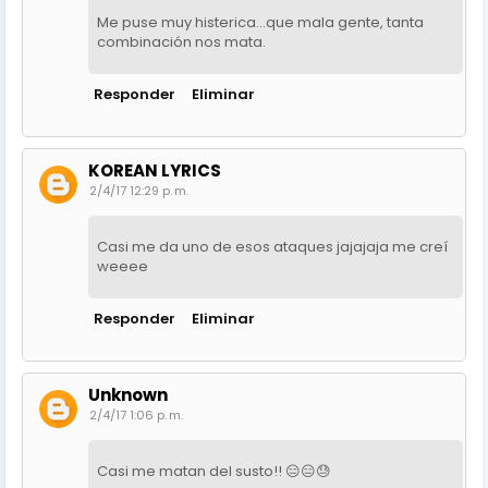
Me puse muy histerica...que mala gente, tanta
combinación nos mata.
Responder
Eliminar
KOREAN LYRICS
2/4/17 12:29 p. m.
Casi me da uno de esos ataques jajajaja me creí
weeee
Responder
Eliminar
Unknown
2/4/17 1:06 p. m.
Casi me matan del susto!! 😑😑😓