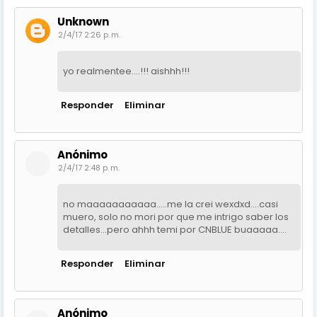
Unknown
2/4/17 2:26 p. m.
yo realmentee....!!! aishhh!!!
Responder
Eliminar
Anónimo
2/4/17 2:48 p. m.
no maaaaaaaaaaa.....me la crei wexdxd....casi
muero, solo no mori por que me intrigo saber los
detalles...pero ahhh temi por CNBLUE buaaaaa....
Responder
Eliminar
Anónimo