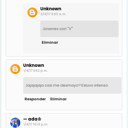
Unknown
3/4/17 9:30 a. m.
Jovenes con "V"
Eliminar
Unknown
1/4/17 9:52 p. m.
Jajajajaja casi me desmayo!! Estuvo intenso
Responder
Eliminar
— ada♔
1/4/17 10:13 p. m.