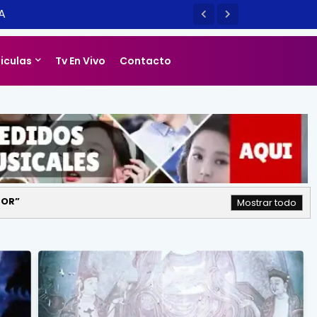
A
liculas
Tv En Vivo
Contacto
ROR
Mostrar todo