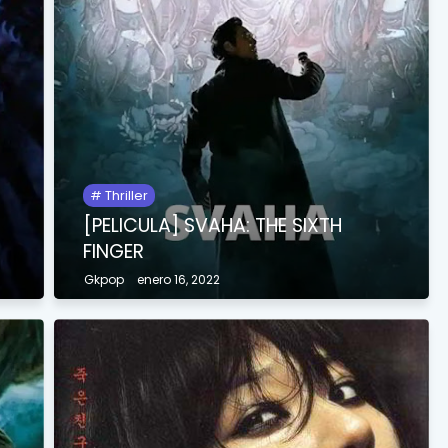
Thriller
[PELICULA] SVAHA: THE SIXTH
FINGER
Gkpop
enero 16, 2022