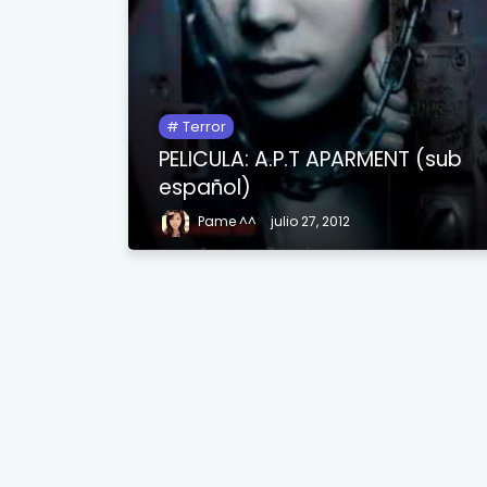
Terror
PELICULA: A.P.T APARMENT (sub
español)
Pame ^^
julio 27, 2012