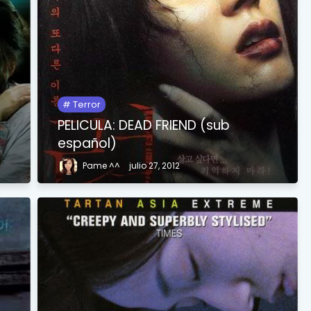
Terror
PELICULA: DEAD FRIEND (sub
español)
Pame ^^
julio 27, 2012