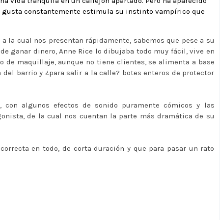
a vida tranquila en un callejón apartado. Pero ha aparecido
e le gusta constantemente estimula su instinto vampírico que
 a la cual nos presentan rápidamente, sabemos que pese a su
e ganar dinero, Anne Rice lo dibujaba todo muy fácil, vive en
o de maquillaje, aunque no tiene clientes, se alimenta a base
el barrio y ¿para salir a la calle? botes enteros de protector
, con algunos efectos de sonido puramente cómicos y las
gonista, de la cual nos cuentan la parte más dramática de su
 correcta en todo, de corta duración y que para pasar un rato