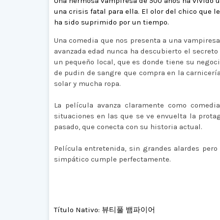
Una hermosa vampiresa de 500 años ha vivido un
una crisis fatal para ella. El olor del chico qu
ha sido suprimido por un tiempo.
Una comedia que nos presenta a una vampiresa
avanzada edad nunca ha descubierto el secreto d
un pequeño local, que es donde tiene su negoci
de pudin de sangre que compra en la carnicería d
solar y mucha ropa.
La película avanza claramente como comedia
situaciones en las que se ve envuelta la prota
pasado, que conecta con su historia actual.
Película entretenida, sin grandes alardes pero
simpático cumple perfectamente.
Título Nativo: 뷰티풀 뱀파이어