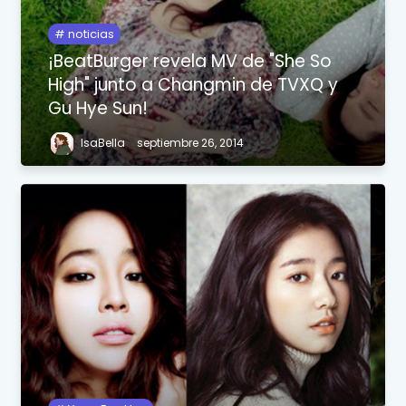
noticias
¡BeatBurger revela MV de "She So
High" junto a Changmin de TVXQ y
Gu Hye Sun!
IsaBella
septiembre 26, 2014