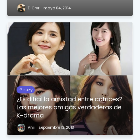
EliCrvr
mayo 04, 2014
suzy
¿Es difícil la amistad entre actrices?
Las mejores amigas verdaderas de
K-drama
Anii
septiembre 13, 2013