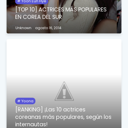
Yoon Eun Hye
[TOP 10] ACTRICES MÁS POPULARES
EN COREA DEL SUR
Unknown
agosto 16, 2014
Yoona
[RANKING] ¡Las 10 actrices
coreanas más populares, según los
internautas!