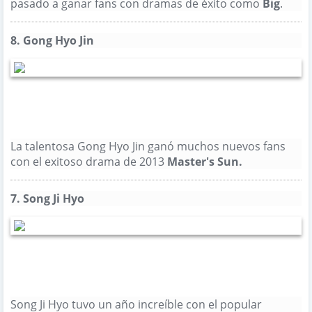
pasado a ganar fans con dramas de éxito como
Big
.
856
Al igual que
8.
Gong Hyo Jin
La talentosa Gong Hyo Jin ganó muchos nuevos fans
con el exitoso drama de 2013
Master's Sun
.
856
Al igual que
7.
Song Ji Hyo
Song Ji Hyo tuvo un año increíble con el popular