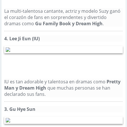
La multi-talentosa cantante, actriz y modelo Suzy ganó
el corazón de fans en sorprendentes y divertido
dramas como
Gu Family Book
y
Dream High
.
856
Al igual que
4.
Lee Ji Eun (IU)
IU es tan adorable y talentosa en dramas como
Pretty
Man
y
Dream High
que muchas personas se han
declarado sus fans.
856
Al igual que
3.
Gu Hye Sun