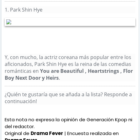
856
Al igual que
1.
Park Shin Hye
Y, con mucho, la actriz coreana más popular entre los
aficionados, Park Shin Hye es la reina de las comedias
románticas en
You are Beautiful
,
Heartstrings
,
Flor
Boy Next Door
y
Heirs
.
¿Quién te gustaría que se añada a la lista?
Responde a
continuación!
Esta nota no expresa la opinión de Generación Kpop ni
del redactor.
Original de
Drama Fever
| Encuesta realizada en