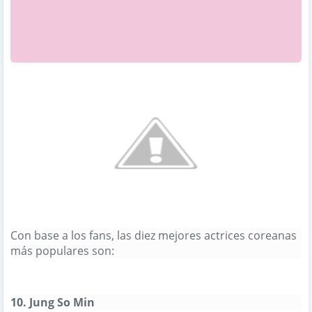
Con base a los fans, las diez mejores actrices coreanas
más populares son:
856
Al igual que
10.
Jung So Min