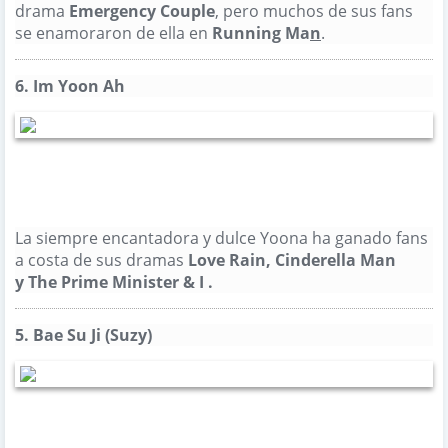
drama
Emergency Couple
, pero muchos de sus fans
se enamoraron de ella en
Running Ma
n
.
856
Al igual que
6.
Im Yoon Ah
La siempre encantadora y dulce Yoona ha ganado fans
a costa de sus dramas
Love Rain
,
Cinderella Man
​
y The Prime Minister & I
.
856
Al igual que
5.
Bae Su Ji (Suzy)