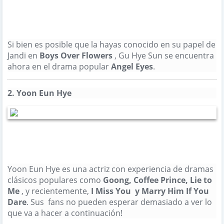
Si bien es posible que la hayas conocido en su papel de
Jandi en
Boys Over Flowers
, Gu Hye Sun se encuentra
ahora en el drama popular
Angel Eyes
.
856
Al igual que
2.
Yoon Eun Hye
Yoon Eun Hye es una actriz con experiencia de dramas
clásicos populares como
Goong
,
Coffee Prince
,
Lie to
Me
, y recientemente,
I Miss You
y Marry Him If You
Dare
.
Sus fans no pueden esperar demasiado a ver lo
que va a hacer a continuación!