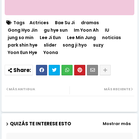
Tags
Actrices
Bae Su Ji
dramas
Gong Hyo Jin
gu hye sun
Im Yoon Ah
IU
jung so min
Lee Ji Eun
Lee Min Jung
noticias
park shin hye
slider
song ji hyo
suzy
Yoon Eun Hye
Yoona
MÁS ANTIGUA
MÁS RECIENTE
QUIZÁS TE INTERESE ESTO
Mostrar más