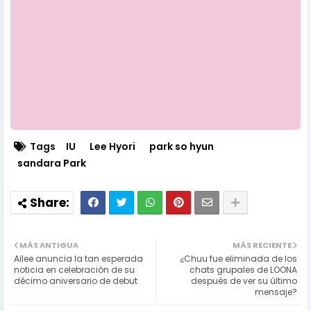
Tags
IU
Lee Hyori
park so hyun
sandara Park
MÁS ANTIGUA
MÁS RECIENTE
Ailee anuncia la tan esperada
¿Chuu fue eliminada de los
noticia en celebración de su
chats grupales de LOONA
décimo aniversario de debut
después de ver su último
mensaje?