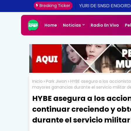
[CONFIRMADO Y ACTUA
Breaking Ticker
UNA REALIDAD ESTE 20
Home
Noticias
Radio En Vivo
Pe
Inicio
Park Jiwon
HYBE asegura a los accionist
mayores ganancias durante el servicio militar d
HYBE asegura a los accio
continuar creciendo y o
durante el servicio militar