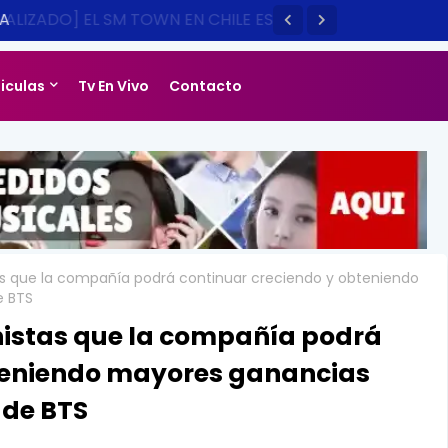
LIZADO] EL SM TOWN EN CHILE ES
14
liculas
Tv En Vivo
Contacto
as que la compañía podrá continuar creciendo y obteniendo
e BTS
nistas que la compañía podrá
bteniendo mayores ganancias
 de BTS