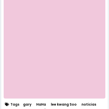
Tags
gary
HaHa
lee kwang Soo
noticias