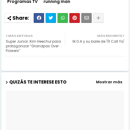
Programas TV
running man
MÁS ANTIGUA
MÁS RECIENTE
Super Junior: Kim Heechul para
M.O.A y su baile de 'I'll Call Ya'
protagonizar “Grandpas Over
Flowers”
QUIZÁS TE INTERESE ESTO
Mostrar más