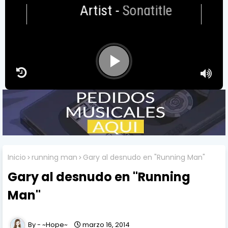
Artist
-
Songtitle
Inicio
running man
Gary al desnudo en "Running Man"
Gary al desnudo en "Running
Man"
~Hope~
marzo 16, 2014