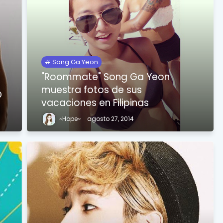
Song Ga Yeon
"Roommate" Song Ga Yeon
muestra fotos de sus
O
vacaciones en Filipinas
~Hope~
agosto 27, 2014