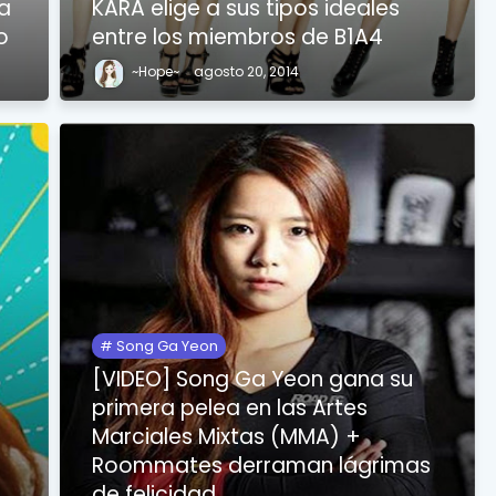
la
KARA elige a sus tipos ideales
o
entre los miembros de B1A4
~Hope~
agosto 20, 2014
Song Ga Yeon
[VIDEO] Song Ga Yeon gana su
primera pelea en las Artes
Marciales Mixtas (MMA) +
Roommates derraman lágrimas
de felicidad