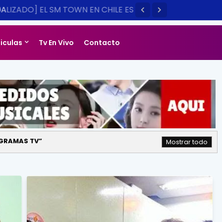
LIZADO] EL SM TOWN EN CHILE ES
14
liculas
Tv En Vivo
Contacto
GRAMAS TV
Mostrar todo