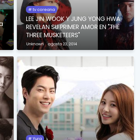
tv coreana
LEE JIN WOOK Y JUNG YONG HWA
a
REVELAN SU PRIMER AMOR EN "THE
THREE MUSKETEERS"
Unknown
agosto 23, 2014
Yura