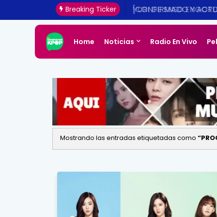
[CONFIRMADO Y ACTUA
Breaking Ticker
UNA REALIDAD ESTE 20
Home
Noticias
Radio En Vivo
Pe
Mostrando las entradas etiquetadas como
PRO