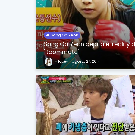
Song Ga Yeon
Song Ga Yeon dejará el reality 
'Roommate'
~Hope~
agosto 27, 2014