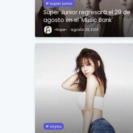
super junior
Super Junior regresará el 29 de
agosto en el 'Music Bank'
~Hope~
agosto 23, 2014
soyou