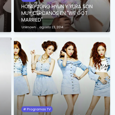
HONG JONG HYUN Y YURA SON
MUY CERCANOS EN "WE GOT
MARRIED"
Unknown
agosto 23, 2014
Programas TV