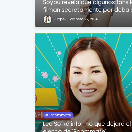
Soyou revela que algunos fans 
filman secretamente por debaj
~Hope~
agosto 22, 2014
Roommate
Lee So Ra informó que dejará el
elenco de 'Roommate'