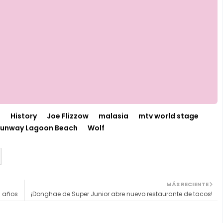
n
History
Joe Flizzow
malasia
mtv world stage
unway Lagoon Beach
Wolf
MÁS RECIENTE
3 años
¡Donghae de Super Junior abre nuevo restaurante de tacos!