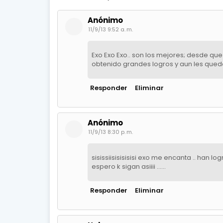
Anónimo
11/9/13 9:52 a. m.
Exo Exo Exo.. son los mejores; desde q
obtenido grandes logros y aun les qued
Responder
Eliminar
Anónimo
11/9/13 8:30 p. m.
sisissiisisisisisi exo me encanta .. h
espero k sigan asiiii ......
Responder
Eliminar