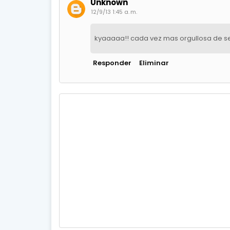
Unknown
12/9/13 1:45 a. m.
kyaaaaa!! cada vez mas orgullosa de se
Responder
Eliminar