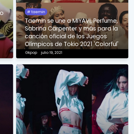
do
taemin
e
Taemin se une a MIYAVI, Perfume,
Sabrina Carpenter y más para la
canción oficial de los Juegos
Olímpicos de Tokio 2021 'Colorful'
Gkpop
julio 19, 2021