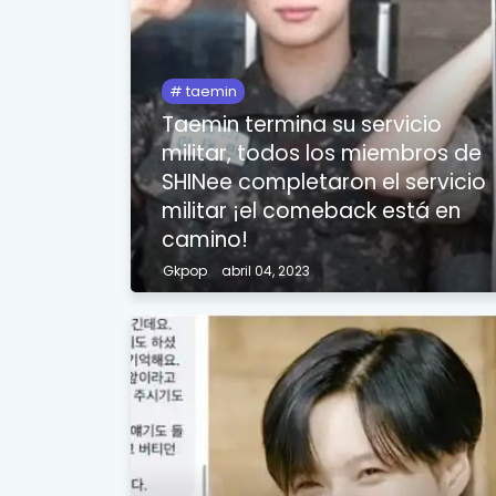
taemin
Taemin termina su servicio
militar, todos los miembros de
SHINee completaron el servicio
militar ¡el comeback está en
camino!
Gkpop
abril 04, 2023