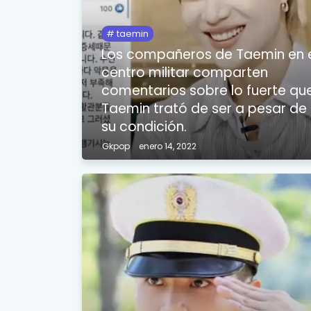
taemin
Los compañeros de Taemin en 
centro militar comparten
comentarios sobre lo fuerte qu
Taemin trató de ser a pesar de
su condición.
Gkpop
enero 14, 2022