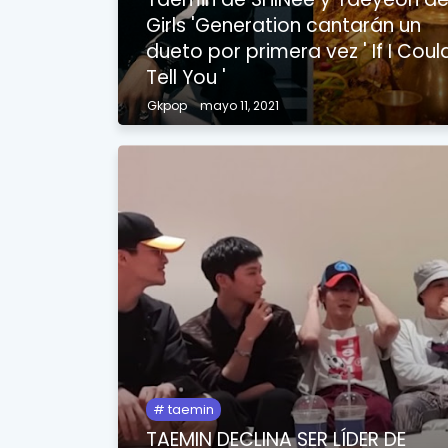
Girls 'Generation cantarán un
dueto por primera vez ' If I Coul
Tell You '
Gkpop
mayo 11, 2021
taemin
TAEMIN DECLINA SER LÍDER DE