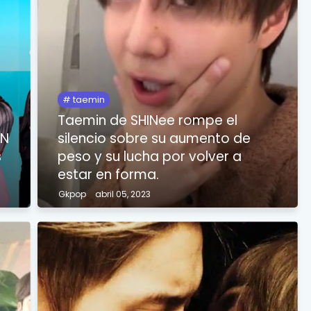
taemin
Taemin de SHINee rompe el
ON
silencio sobre su aumento de
s
peso y su lucha por volver a
estar en forma.
Gkpop
abril 05, 2023