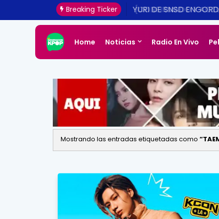
[CONFIRMADO Y ACTUA
Breaking Ticker
UNA REALIDAD ESTE 20
Home
Noticias
Radio En Vivo
Pe
Mostrando las entradas etiquetadas como
TAE