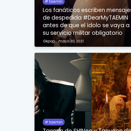
taemin
Los fanáticos escriben mensaje
de despedida #DearMyTAEMIN
antes de que el ídolo se vaya a
su servicio militar obligatorio
Gkpop
mayo 30, 2021
taemin
Taemin de SHINee y Taeyeon d