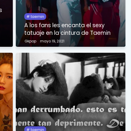
s
taemin
A los fans les encanta el sexy
tatuaje en la cintura de Taemin
Gkpop
mayo 19, 2021
e
taemin