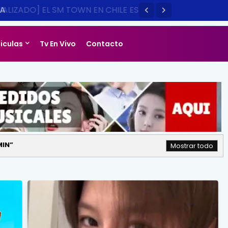
LIZADO] EL SM TOWN EN CHILE ES
14
liculas
Tv En Vivo
Contacto
MIN
Mostrar todo