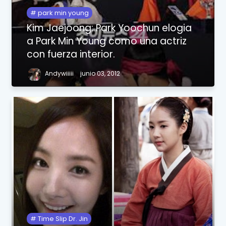
park min young
Kim Jaejoong: Park Yoochun elogia
a Park Min Young como una actriz
con fuerza interior.
Andywiiiii
junio 03, 2012
Time Slip Dr. Jin