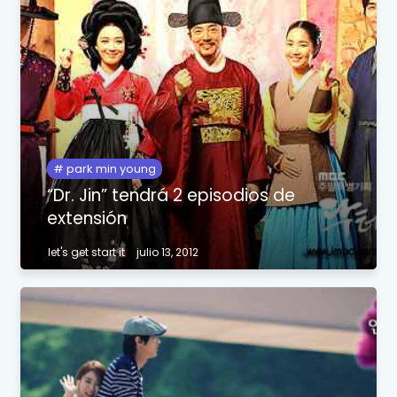
park min young
“Dr. Jin” tendrá 2 episodios de
extensión
let's get start it
julio 13, 2012