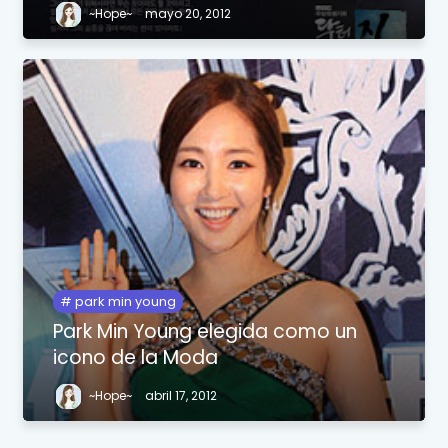
~Hope~
mayo 20, 2012
park min young
Park Min Young elegida como un
icono de la Moda
~Hope~
abril 17, 2012