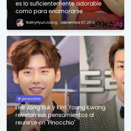
es lo suficientemente adorable
como para enamorarse
NathyHyunJoong
noviembre 07, 2014
pinocchio
Lee Jong Suk y Kim Young Kwang
revelan sus pensamientos al
reunirse en 'Pinocchio'