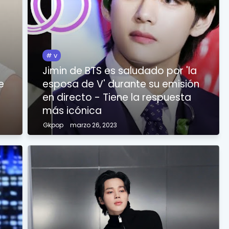
v
Jimin de BTS es saludado por 'la
e
esposa de V' durante su emisión
en directo - Tiene la respuesta
más icónica
Gkpop
marzo 26, 2023