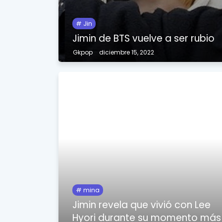
Jin
Jimin de BTS vuelve a ser rubio
Gkpop
diciembre 15, 2022
mina
Jimin revela que vivió con Lee
Hyori durante su momento más