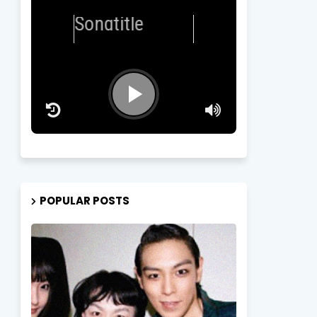
st
-
Songtitle
POPULAR POSTS