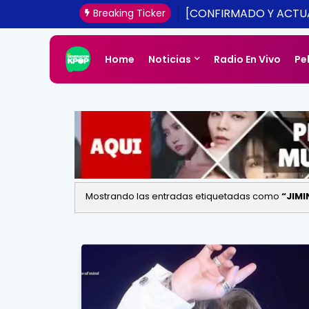
[CONFIRMADO Y ACTUA
Breaking Ticker
UNA REALIDAD ESTE 20
Home
Noticias
Radio En Vivo
Pe
Mostrando las entradas etiquetadas como
JIMI