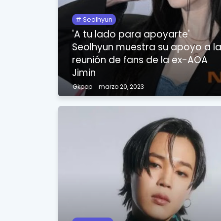
Seolhyun
'A tu lado para apoyarte'
Seolhyun muestra su apoyo a l
reunión de fans de la ex-AOA
Jimin
Gkpop
marzo 20, 2023