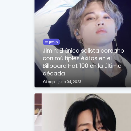
jimin
Jimin: El único solista coreano
con múltiples éxitos en el
Billboard Hot 100 en la última
década
Gkpop
julio 04, 2023