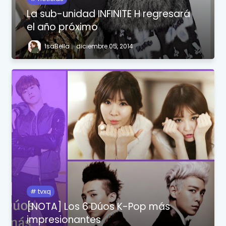
La sub-unidad INFINITE H regresará
el año próximo
IsaBella
diciembre 05, 2014
tvxq
[NOTA] Los 6 Dúos K-Pop más
impresionantes