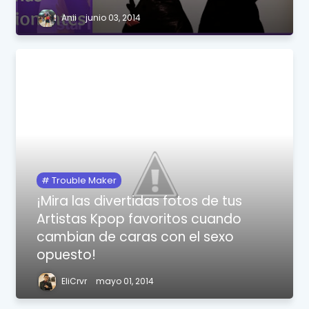
Anii
junio 03, 2014
Trouble Maker
¡Mira las divertidas fotos de tus
Artistas Kpop favoritos cuando
cambian de caras con el sexo
opuesto!
EliCrvr
mayo 01, 2014