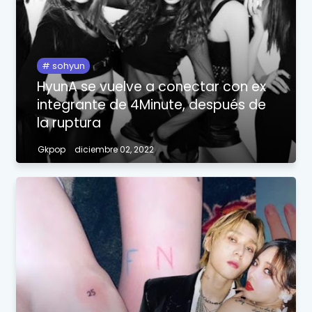
sohyun
HyunA se vuelve a conectar con ex
integrante de 4Minute, después de
la ruptura
Gkpop
diciembre 02, 2022