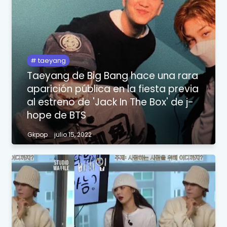
taeyang
Taeyang de Big Bang hace una rara
aparición pública en la fiesta previa
al estreno de 'Jack In The Box' de j-
hope de BTS
Gkpop
julio 15, 2022