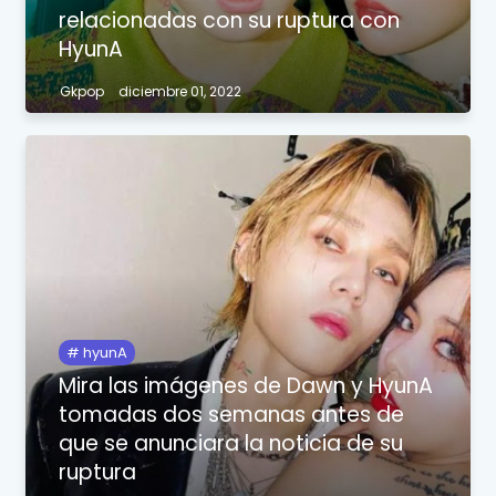
relacionadas con su ruptura con
HyunA
Gkpop
diciembre 01, 2022
hyunA
Mira las imágenes de Dawn y HyunA
tomadas dos semanas antes de
que se anunciara la noticia de su
ruptura