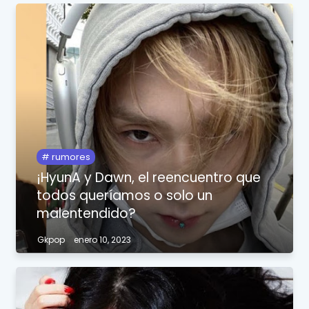
rumores
¡HyunA y Dawn, el reencuentro que
todos queríamos o solo un
malentendido?
Gkpop
enero 10, 2023