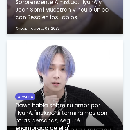
Sorprendente Amistad: HyunA y
Jeon Somi Muestran Vínculo Único
con Beso en los Labios.
Gkpop
agosto 09, 2023
hyunA
Dawn habla sobre su amor por
HyunA: 'incluso si terminamos con
otras personas, seguiré
enamorado de ella'.