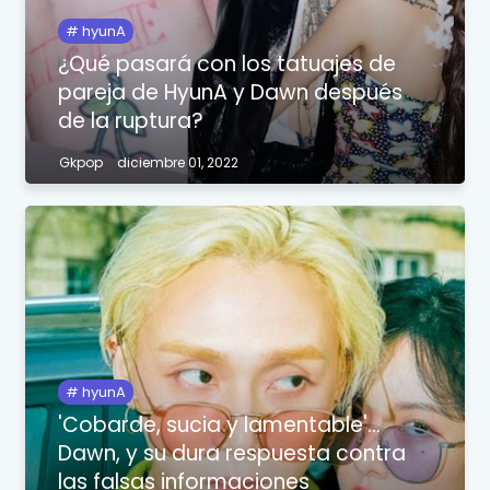
hyunA
¿Qué pasará con los tatuajes de
pareja de HyunA y Dawn después
de la ruptura?
Gkpop
diciembre 01, 2022
hyunA
'Cobarde, sucia y lamentable'...
Dawn, y su dura respuesta contra
las falsas informaciones