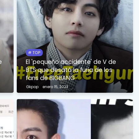
TOP
e
El 'pequeño accidente' de V de
BTS que desató la furia de los
fans de BIGBANG
Gkpop
enero 15, 2023