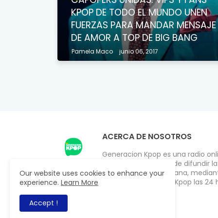
KPOP DE TODO EL MUNDO UNEN
FUERZAS PARA MANDAR MENSAJE
DE AMOR A TOP DE BIG BANG
Pamela Maco
junio 06, 2017
ACERCA DE NOSOTROS
Generacion Kpop es una radio onlin
2009 con el objetivo de difundir l
público de habla hispana, mediant
Our website uses cookies to enhance your
los ultimos éxitos del Kpop las 24 
experience.
Learn More
Accept !
All Right Reserved Copyright ©