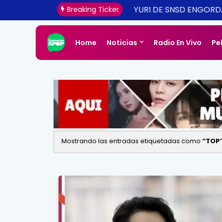
[CONFIRMADO Y ACTUA
Breaking Ticker
UNA REALIDAD ESTE 20
Home
Noticias
Radio En Vivo
Pe
Mostrando las entradas etiquetadas como
TOP