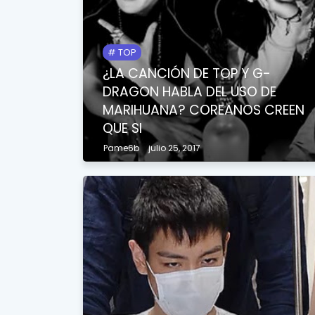
TOP
¿LA CANCIÓN DE TOP Y G-
DRAGON HABLA DEL USO DE
MARIHUANA? COREANOS CREEN
QUE SI
Pame6b
julio 25, 2017