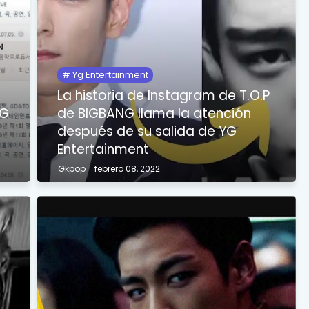
Yg Entertainment
La historia de Instagram de T.O.P
NG
de BIGBANG llama la atención
después de su salida de YG
Entertainment
Gkpop
febrero 08, 2022