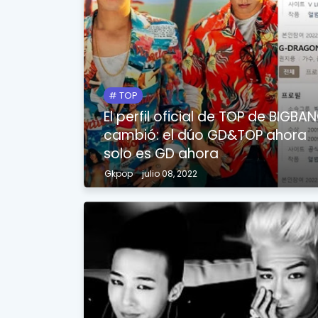
TOP
El perfil oficial de TOP de BIGBA
cambió: el dúo GD&TOP ahora
solo es GD ahora
Gkpop
julio 08, 2022