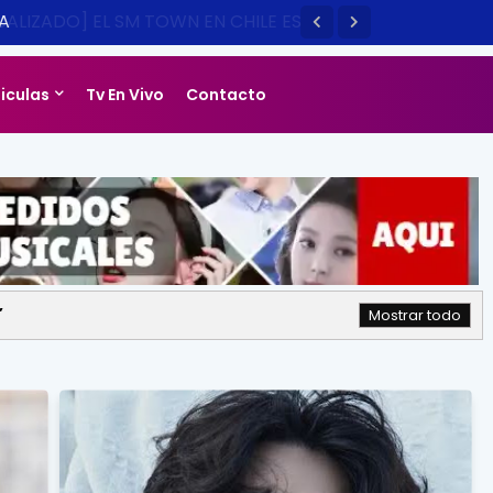
LIZADO] EL SM TOWN EN CHILE ES
14
liculas
Tv En Vivo
Contacto
Mostrar todo