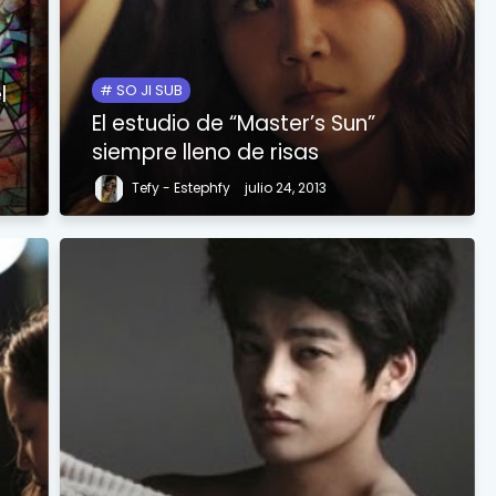
l
SO JI SUB
El estudio de “Master’s Sun”
siempre lleno de risas
Tefy - Estephfy
julio 24, 2013