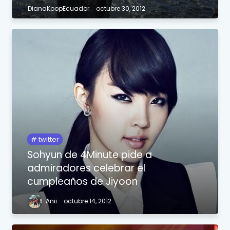
DianaKpopEcuador
octubre 30, 2012
twitter
Sohyun de 4Minute pide a
admiradores celebrar el
cumpleaños de Jiyoon
Anii
octubre 14, 2012