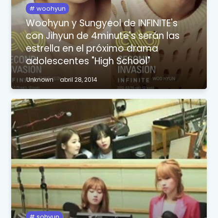
woohyun
Woohyun y Sungyeol de INFINITE's
con Jihyun de 4minute's serán las
estrella en el próximo drama
adolescentes "High School"
Unknown
abril 28, 2014
sohyun