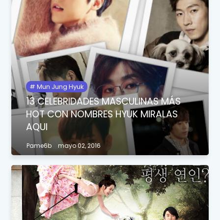
Mun Jung Hyuk
13 CELEBRIDADES MASCULINAS MÁS
HOT CON NOMBRES HYUK MIRALAS
AQUI
Pame6b
mayo 02, 2016