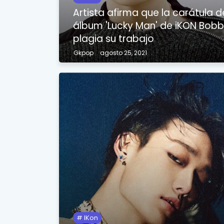
Artista afirma que la carátula d
álbum 'Lucky Man' de iKON Bob
plagia su trabajo
Gkpop
agosto 25, 2021
IKon