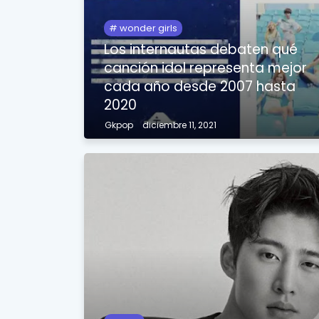
wonder girls
Los internautas debaten qué
canción idol representa mejor
cada año desde 2007 hasta
2020
Gkpop
diciembre 11, 2021