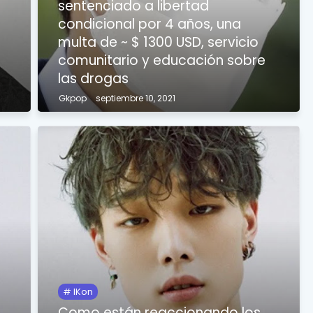
sentenciado a libertad
condicional por 4 años, una
multa de ~ $ 1300 USD, servicio
comunitario y educación sobre
las drogas
Gkpop
septiembre 10, 2021
IKon
Como están reaccionando los