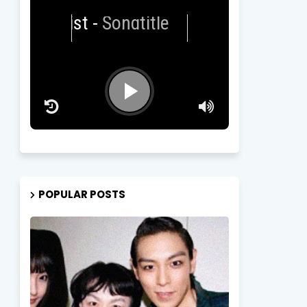
rtist
-
Songtitle
POPULAR POSTS