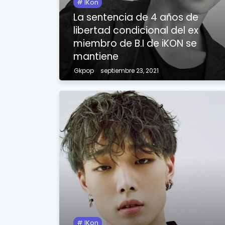
IKon
La sentencia de 4 años de
libertad condicional del ex
miembro de B.I de iKON se
mantiene
Gkpop
septiembre 23, 2021
IKon