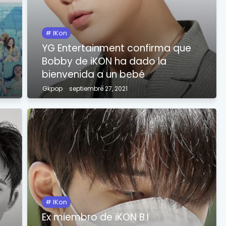
IKon
YG Entertainment confirma que
Bobby de iKON ha dado la
bienvenida a un bebé
Gkpop
septiembre 27, 2021
IKon
Ex miembro de iKON B.I