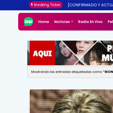
[CONFIRMADO Y ACTUA
Breaking Ticker
UNA REALIDAD ESTE 20
Home
Noticias
Radio En Vivo
Pe
Mostrando las entradas etiquetadas como
IKO