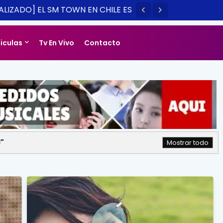
LIZADO] EL SM TOWN EN CHILE ES
14
liculas
Tv En Vivo
Contacto
N
Mostrar todo