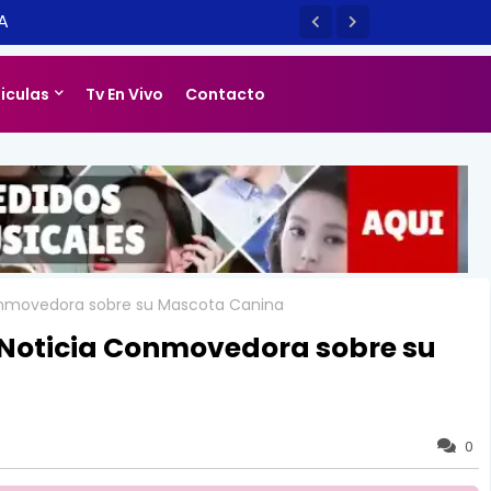
LIZADO] EL SM TOWN EN CHILE ES
14
liculas
Tv En Vivo
Contacto
nmovedora sobre su Mascota Canina
Noticia Conmovedora sobre su
0