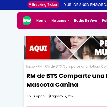
[CONFIRMADO Y ACTUA
Breaking Ticker
UNA REALIDAD ESTE 20
Home
Noticias
Radio En Vivo
Pe
Inicio
RM
RM de BTS Comparte una Noticia Co
RM de BTS Comparte una 
Mascota Canina
Gkpop
agosto 12, 2023