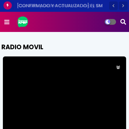
Que Idols pueden cantar en vivo y sin
playback, escuchemos música acustica
(Part I)
RADIO MOVIL