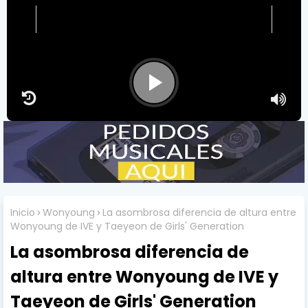
Artist
-
S
Inicio
Wonyoung
La asombrosa diferencia de altura entre
Wonyoung de IVE y Taeyeon de Girls' Generation
La asombrosa diferencia de
altura entre Wonyoung de IVE y
Taeyeon de Girls' Generation