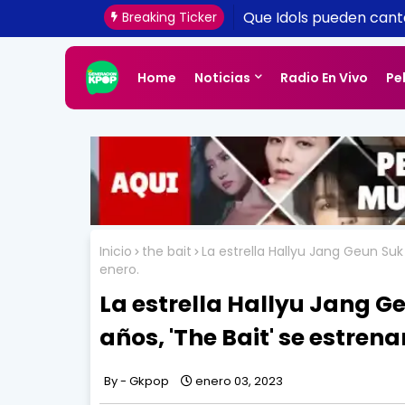
¿Plagio? Ritmos del K
Que Idols pueden cant
Breaking Ticker
canciones
escuchemos música ac
Home
Noticias
Radio En Vivo
Pe
Inicio
the bait
La estrella Hallyu Jang Geun Suk
enero.
La estrella Hallyu Jang G
años, 'The Bait' se estrena
Gkpop
enero 03, 2023