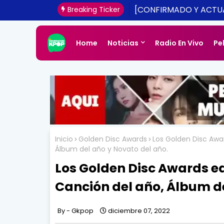
[CONFIRMADO Y ACTUA
Breaking Ticker
UNA REALIDAD ESTE 20
Home
Noticias
Radio En Vivo
Pe
Inicio
Golden Disc Awards
Los Golden Disc Awa
Álbum del año y Novato del año.
Los Golden Disc Awards ed
Canción del año, Álbum de
Gkpop
diciembre 07, 2022