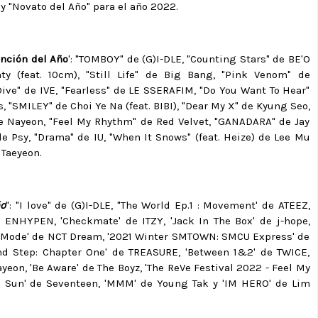
y "Novato del Año" para el año 2022.
nción del Año
': "TOMBOY" de (G)I-DLE, "Counting Stars" de BE'O
ty (feat. 10cm), "Still Life" de Big Bang, "Pink Venom" de
ive" de IVE, "Fearless" de LE SSERAFIM, "Do You Want To Hear"
"SMILEY" de Choi Ye Na (feat. BIBI), "Dear My X" de Kyung Seo,
e Nayeon, "Feel My Rhythm" de Red Velvet, "GANADARA" de Jay
) de Psy, "Drama" de IU, "When It Snows" (feat. Heize) de Lee Mu
 Taeyeon.
ño
": "I love" de (G)I-DLE, "The World Ep.1 : Movement' de ATEEZ,
e ENHYPEN, 'Checkmate' de ITZY, 'Jack In The Box' de j-hope,
tch Mode' de NCT Dream, '2021 Winter SMTOWN: SMCU Express' de
d Step: Chapter One' de TREASURE, 'Between 1&2' de TWICE,
eon, 'Be Aware' de The Boyz, 'The ReVe Festival 2022 - Feel My
The Sun' de Seventeen, 'MMM' de Young Tak y 'IM HERO' de Lim