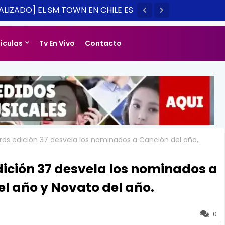
LIZADO] EL SM TOWN EN CHILE ES
14
liculas
Tv En Vivo
Contacto
rds edición 37 desvela los nominados a Canción del año,
ición 37 desvela los nominados a
l año y Novato del año.
0