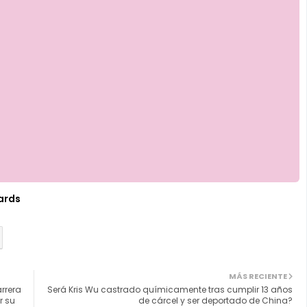
ards
MÁS RECIENTE
arrera
Será Kris Wu castrado químicamente tras cumplir 13 años
r su
de cárcel y ser deportado de China?