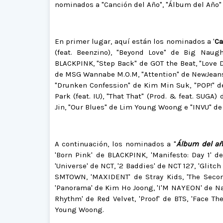
nominados a "Canción del Año", "Álbum del Año" 
En primer lugar, aquí están los nominados a '
Ca
(feat. Beenzino), "Beyond Love" de Big Naugh
BLACKPINK, "Step Back" de GOT the Beat, "Love D
de MSG Wannabe M.O.M, "Attention" de NewJeans, 
"Drunken Confession" de Kim Min Suk, "POP!" d
Park (feat. IU), "That That" (Prod. & feat. SUGA
Jin, "Our Blues" de Lim Young Woong e "INVU" de
A continuación, los nominados a "
Álbum del a
'Born Pink' de BLACKPINK, 'Manifesto: Day 1' d
'Universe' de NCT, '2 Baddies' de NCT 127, 'Gli
SMTOWN, 'MAXIDENT' de Stray Kids, 'The Secon
'Panorama' de Kim Ho Joong, 'I'M NAYEON' de Nay
Rhythm' de Red Velvet, 'Proof' de BTS, 'Face 
Young Woong.