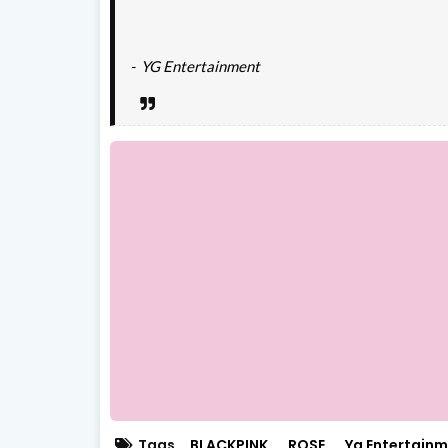
-
YG Entertainment
Tags
BLACKPINK
ROSE
Yg Entertain