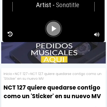
Artist
-
Songtitle
Inicio
NCT 127
NCT 127 quiere quedarse contigo como un
'Sticker' en su nuevo MV
NCT 127 quiere quedarse contigo
como un 'Sticker' en su nuevo MV