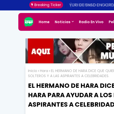
[CONFIRMADO Y ACTUA
Breaking Ticker
UNA REALIDAD ESTE 20
Home
Noticias
Radio En Vivo
Pe
Inicio
Hara
EL HERMANO DE HARA DICE QUE QUIE
SOLTEROS Y A LAS ASPIRANTES A CELEBRIDADES.
EL HERMANO DE HARA DICE 
HARA PARA AYUDAR A LOS 
ASPIRANTES A CELEBRIDAD