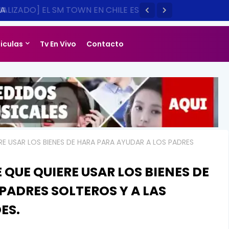
LIZADO] EL SM TOWN EN CHILE ES
14
liculas
Tv En Vivo
Contacto
RE USAR LOS BIENES DE HARA PARA AYUDAR A LOS PADRES
QUE QUIERE USAR LOS BIENES DE
PADRES SOLTEROS Y A LAS
ES.