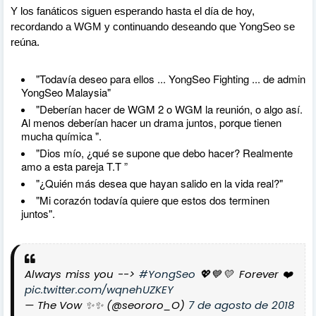
Y los fanáticos siguen esperando hasta el día de hoy,
recordando a WGM y continuando deseando que YongSeo se
reúna.
"Todavía deseo para ellos ... YongSeo Fighting ... de admin
YongSeo Malaysia"
"Deberían hacer de WGM 2 o WGM la reunión, o algo así.
Al menos deberían hacer un drama juntos, porque tienen
mucha química ".
"Dios mío, ¿qué se supone que debo hacer? Realmente
amo a esta pareja T.T ”
"¿Quién más desea que hayan salido en la vida real?"
"Mi corazón todavía quiere que estos dos terminen
juntos".
Always miss you -->
#YongSeo
💖💙💛 Forever ❤️
pic.twitter.com/wqnehUZKEY
— The Vow ✨✨ (@seororo_O)
7 de agosto de 2018