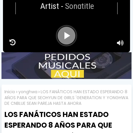
Artist
-
Songtitle
Inicio
yonghwa
LOS FANÁTICOS HAN ESTADO ESPERANDO 8
AÑOS PARA QUE SEOHYUN DE GIRLS 'GENERATION Y YONGHWA
DE CNBLUE SEAN PAREJA HASTA AHORA
LOS FANÁTICOS HAN ESTADO
ESPERANDO 8 AÑOS PARA QUE