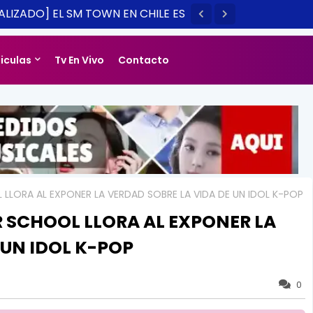
LIZADO] EL SM TOWN EN CHILE ES
14
liculas
Tv En Vivo
Contacto
LLORA AL EXPONER LA VERDAD SOBRE LA VIDA DE UN IDOL K-POP
 SCHOOL LLORA AL EXPONER LA
 UN IDOL K-POP
0