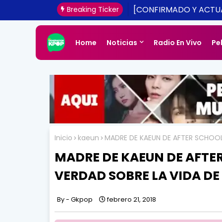
[CONFIRMADO Y ACTUA
Breaking Ticker
UNA REALIDAD ESTE 20
Home
Noticias
Radio En Vivo
Pe
Inicio
kaeun
MADRE DE KAEUN DE AFTER SCHOOL 
MADRE DE KAEUN DE AFTER
VERDAD SOBRE LA VIDA DE
Gkpop
febrero 21, 2018