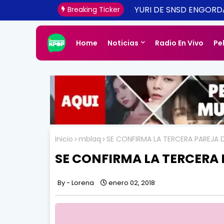
[CONFIRMADO Y ACTUA
Breaking Ticker
UNA REALIDAD ESTE 20
Home
Noticias
Radio En Vivo
Pe
Inicio
mblaq
SE CONFIRMA LA TERCERA PAREJA D
SE CONFIRMA LA TERCERA 
Lorena
enero 02, 2018