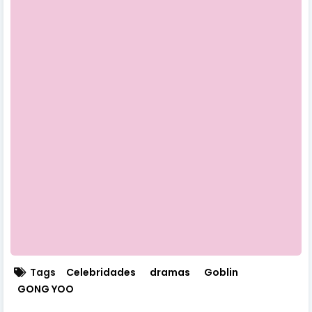
Tags
Celebridades
dramas
Goblin
​​GONG YOO