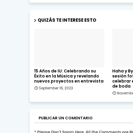
QUIZÁS TE INTERESE ESTO
15 Años de IU: Celebrando su
Haha y By
Éxito en la Música y revelando
sesión f
nuevos proyectos en entrevista
celebrar 
de boda
September 16, 2023
Novembe
PUBLICAR UN COMENTARIO
* Please Don't Spam Here. All the Comments are 