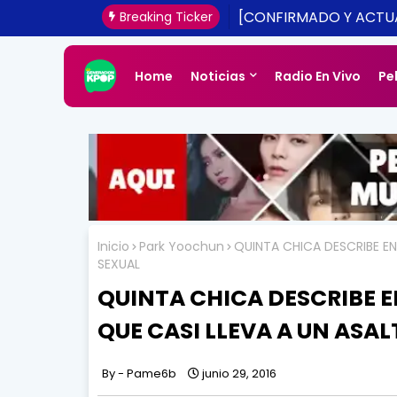
YURI DE SNSD ENGORD
[CONFIRMADO Y ACTU
Breaking Ticker
UNA REALIDAD ESTE 2
Home
Noticias
Radio En Vivo
Pe
Inicio
Park Yoochun
QUINTA CHICA DESCRIBE E
SEXUAL
QUINTA CHICA DESCRIBE
QUE CASI LLEVA A UN ASA
Pame6b
junio 29, 2016