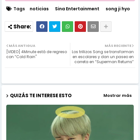
Tags
noticias
Sina Entertainment
song ji hyo
MÁS ANTIGUA
MÁS RECIENTE
[VIDEO] 4Minute está de regreso
Los trillizos Song se transforman
con “Cold Rain"
en escolares y dan un paseo en
carreta en “Superman Returns”
QUIZÁS TE INTERESE ESTO
Mostrar más