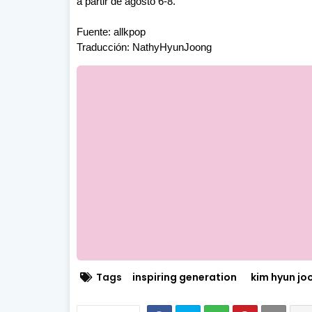
a partir de agosto 6-8.
Fuente: allkpop
Traducción: NathyHyunJoong
Tags
inspiring generation
kim hyun jo