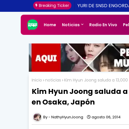
[CONFIRMADO Y ACTUA
YURI DE SNSD ENGOR
Breaking Ticker
UNA REALIDAD ESTE 20
Home
Noticias
Radio En Vivo
Pe
Inicio
noticias
Kim Hyun Joong saluda a 13,000
Kim Hyun Joong saluda a 1
en Osaka, Japón
NathyHyunJoong
agosto 06, 2014