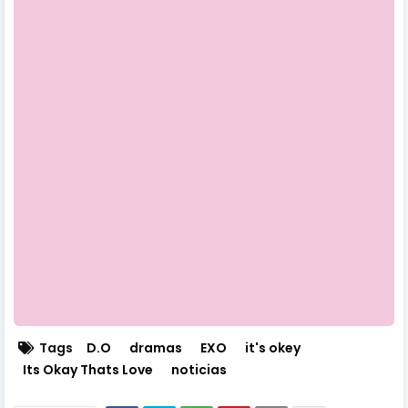
Tags
D.O
dramas
EXO
it's okey
Its Okay Thats Love
noticias