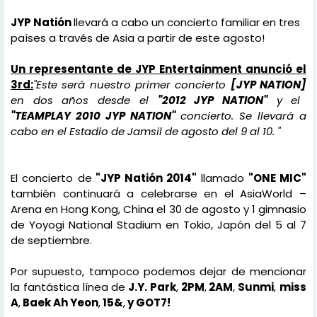
JYP Natión
llevará a cabo un concierto familiar en tres
países a través de Asia a partir de este agosto!
Un representante de JYP Entertainment anunció el
3rd:
"Este será nuestro primer concierto
[JYP NATION]
en dos años desde el
"2012 JYP NATION"
y el
"TEAMPLAY 2010 JYP NATION''
concierto. Se llevará a
cabo en el Estadio de Jamsil de agosto del 9 al 10. "
El concierto de
"JYP Natión 2014"
llamado
"ONE MIC"
también continuará a celebrarse en el AsiaWorld –
Arena en Hong Kong, China el 30 de agosto y 1 gimnasio
de Yoyogi National Stadium en Tokio, Japón del 5 al 7
de septiembre.
Por supuesto, tampoco podemos dejar de mencionar
la fantástica línea de
J.Y. Park
,
2PM
,
2AM
,
Sunmi
,
miss
A
,
Baek Ah Yeon
,
15&
,
y GOT7!