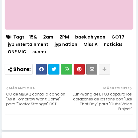
Tags
15&
2am
2PM
baek ah yeon
GOT7
jyp Entertainment
jyp nation
Miss A
noticias
ONE MIC
sunmi
MÁS ANTIGUA
MÁS RECIENTE
GO de MBLAQ canta la cancion
Eunkwang de BTOB captura los
"As If Tomorrow Won't Come"
corazones de los fans con "Like
para "Doctor Stranger" OST
That Day" para "Cube Voice
Project"