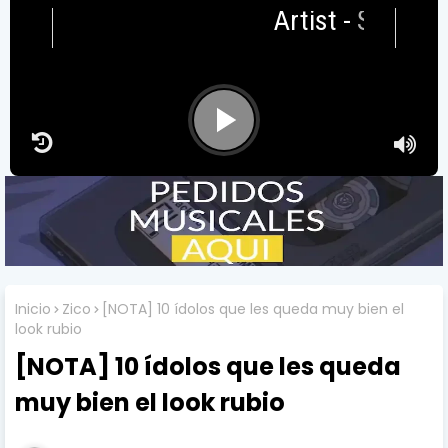
Artist
-
Songtitle
Inicio
Zico
[NOTA] 10 ídolos que les queda muy bien el
look rubio
[NOTA] 10 ídolos que les queda
muy bien el look rubio