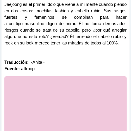
Jaejoong es el primer ídolo que
viene
a mi mente cuando pienso
en dos cosas: mochilas
fashion
y cabello rubio. Sus rasgos
fuertes y femeninos se combinan para hacer
a
un
tipo
masculino
digno
de
mirar
. Él no toma demasiados
riesgos cuando se trata de
su
cabello, pero ¿por qué arreglar
algo que no está roto? ¿verdad? Él
teniendo
el
cabello
rubio y
rock en
su
look merece
tener
las
miradas
de
todos
al
100%.
Traducción:
~Anita~
Fuente:
allkpop