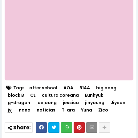
Tags
after school
AOA
B1A4
big bang
block B
CL
cultura coreana
Eunhyuk
g-dragon
jaejoong
jessica
jinyoung
Jiyeon
jyj
nana
noticias
T-ara
Yuna
Zico