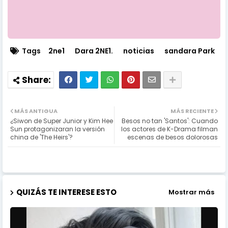
Tags
2ne1
Dara 2NE1.
noticias
sandara Park
MÁS ANTIGUA
MÁS RECIENTE
¿Siwon de Super Junior y Kim Hee
Besos no tan 'Santos': Cuando
Sun protagonizaran la versión
los actores de K-Drama filman
china de 'The Heirs'?
escenas de besos dolorosas
QUIZÁS TE INTERESE ESTO
Mostrar más