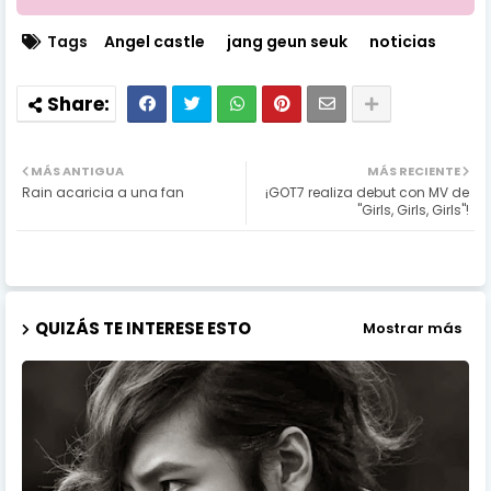
Tags
Angel castle
jang geun seuk
noticias
MÁS ANTIGUA
MÁS RECIENTE
Rain acaricia a una fan
¡GOT7 realiza debut con MV de
"Girls, Girls, Girls"!
QUIZÁS TE INTERESE ESTO
Mostrar más