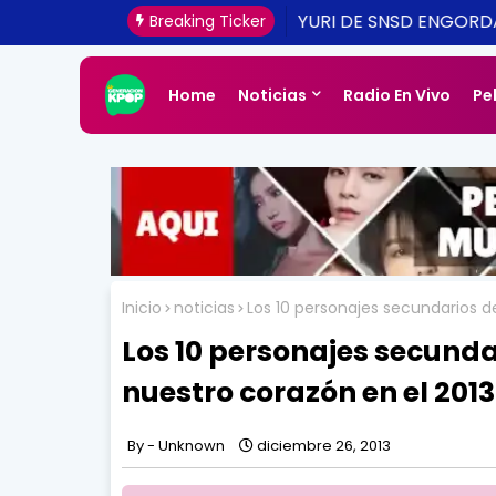
[CONFIRMADO Y ACTUA
Breaking Ticker
UNA REALIDAD ESTE 20
Home
Noticias
Radio En Vivo
Pe
Inicio
noticias
Los 10 personajes secundarios 
Los 10 personajes secund
nuestro corazón en el 2013
Unknown
diciembre 26, 2013