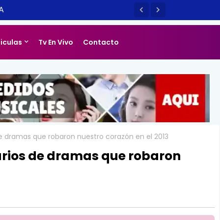
LIZADO] EL SM TOWN EN CHILE ES
14
liculas
Tv En Vivo
Contacto
de dramas que robaron nuestro corazón en el 2013
arios de dramas que robaron