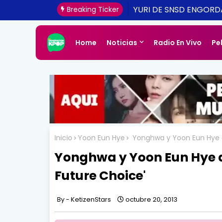
[CONFIRMADO Y ACTUA
YURI DE SNSD ENGOR
Breaking Ticker
UNA REALIDAD ESTE 20
Home
Noticias
Radio En Vivo
Pe
Inicio
Yoon Eun Hye
Yonghwa y Yoon Eun Hye di
Yonghwa y Yoon Eun Hye di
Future Choice'
KetizenStars
octubre 20, 2013