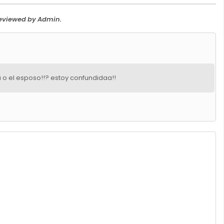
Reviewed by Admin.
 o el esposo!!? estoy confundidaa!!