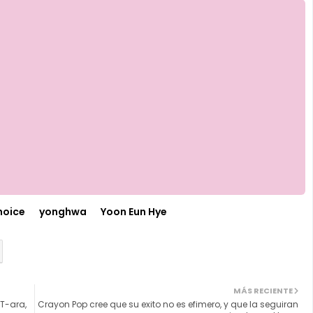
hoice
yonghwa
Yoon Eun Hye
MÁS RECIENTE
 T-ara,
Crayon Pop cree que su exito no es efimero, y que la seguiran