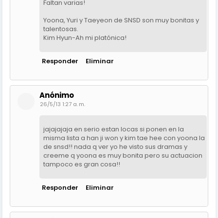
Faltan varias!
Yoona, Yuri y Taeyeon de SNSD son muy bonitas y
talentosas.
Kim Hyun-Ah mi platónica!
Responder
Eliminar
Anónimo
26/5/13 1:27 a. m.
jajajajaja en serio estan locas si ponen en la
misma lista a han ji won y kim tae hee con yoona la
de snsd!! nada q ver yo he visto sus dramas y
creeme q yoona es muy bonita pero su actuacion
tampoco es gran cosa!!
Responder
Eliminar