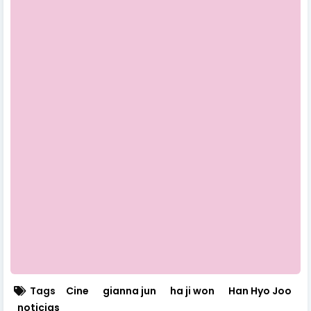
Tags
Cine
gianna jun
ha ji won
Han Hyo Joo
noticias