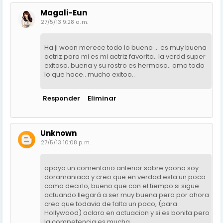
Magali-Eun
27/5/13 9:28 a. m.
Ha ji woon merece todo lo bueno ... es muy buena
actriz para mi es mi actriz favorita.. la verdd super
exitosa. buena y su rostro es hermoso.. amo todo
lo que hace.. mucho exitoo..
Responder
Eliminar
Unknown
27/5/13 10:08 p. m.
apoyo un comentario anterior sobre yoona soy
doramaniaca y creo que en verdad esta un poco
como decirlo, bueno que con el tiempo si sigue
actuando llegará a ser muy buena pero por ahora
creo que todavia de falta un poco, (para
Hollywood) aclaro en actuacion y si es bonita pero
la competencia es mucha.