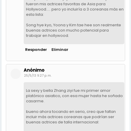
fueron mis actrices favoritas de Asia para
Hollywood..... pero yo incluiría a 3 coreanas más en
esta lista:
Song hye kyo, Yoona y Kim tae hee son realmente
buenas actrices con mucho potencial para
trabajar en hollywood.
Responder
Eliminar
Anónimo
25/5/13 9:27 p. m.
La sexy y bella Zhang ziyi fue mi primer amor
platónico asiatico, con esa mujer hasta he soñado
casarme.
bueno ahora tocando en serio, creo que faltan
incluir más actrices coreanas que podrían ser
buenas actrices de talla internacional: