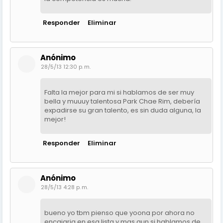
Responder
Eliminar
Anónimo
28/5/13 12:30 p. m.
Falta la mejor para mi si hablamos de ser muy
bella y muuuy talentosa Park Chae Rim, debería
expadirse su gran talento, es sin duda alguna, la
mejor!
Responder
Eliminar
Anónimo
28/5/13 4:28 p. m.
bueno yo tbm pienso que yoona por ahora no
encajaria en esa lista y mas aun si hablamos de