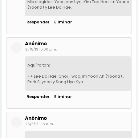
Mis elegidas: Yoon eun hye, Kim Tae Hee, Im Yoona
(Yoona) y Lee Da Hae.
Responder
Eliminar
Anónimo
25/5/13 10:00 p. m.
Aquí faltan:
++ Lee Da Hae, Choi ji woo, Im Yoon Ah (Yoona) ,
Park Si yeon y Song Hye Kyo.
Responder
Eliminar
Anónimo
26/5/13 1:16 a. m.