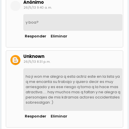
Anónimo
26/5/13 9:40 a. m.
y boa?
Responder
Eliminar
Unknown
26/5/13 8:31 p. m.
ha ji won me alegra q esta actriz este en la lista ya
q me encanta su trabajo y quiero decir es muy
arriesgado y es ese riesgo q toma q la hace mas
atractiva..... hay muchos mas q faltan y ne alegra q
personajes de mis kdramas actores occidentales
sobresalgan :)
Responder
Eliminar