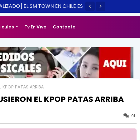
LIZADO] EL SM TOWN EN CHILE ES
14
liculas
Tv En Vivo
Contacto
L KPOP PATAS ARRIBA
USIERON EL KPOP PATAS ARRIBA
91