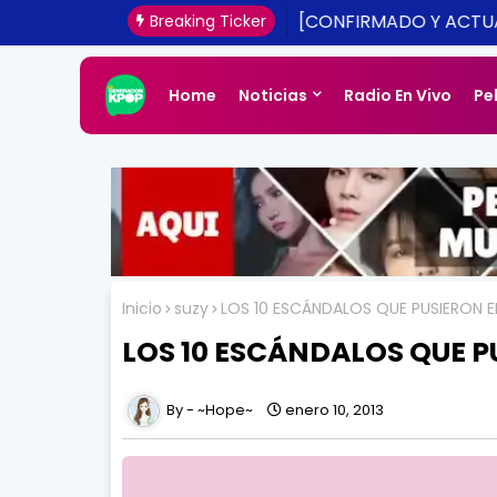
[CONFIRMADO Y ACTUA
Breaking Ticker
UNA REALIDAD ESTE 20
Home
Noticias
Radio En Vivo
Pe
Inicio
suzy
LOS 10 ESCÁNDALOS QUE PUSIERON E
LOS 10 ESCÁNDALOS QUE P
~Hope~
enero 10, 2013