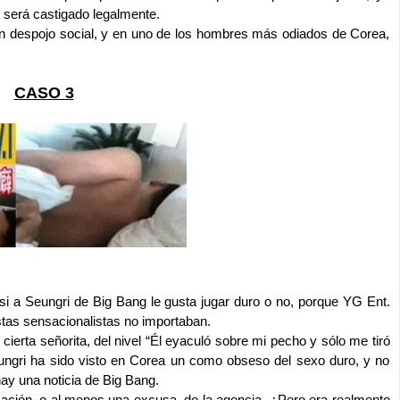
será castigado legalmente.
n despojo social, y en uno de los hombres más odiados de Corea,
CASO 3
i a Seungri de Big Bang le gusta jugar duro o no, porque YG Ent.
stas sensacionalistas no importaban.
cierta señorita, del nivel “Él eyaculó sobre mi pecho y sólo me tiró
eungri ha sido visto en Corea un como obseso del sexo duro, y no
ay una noticia de Big Bang.
cación, o al menos una excusa, de la agencia. ¿Pero era realmente