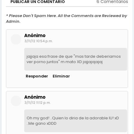
6 Comentarios
PUBLICAR UN COMENTARIO
* Please Don't Spam Here. All the Comments are Reviewed by
Admin.
Anónimo
3/11/12 10:54 p. m.
jajjaja esa frase de que "mas tarde deberiamos
ver porno juntos" m mato XD jajjajajajaj
Responder
Eliminar
Anónimo
3/11/12 11:12 p. m.
Oh my god! ..Quien lo diria de la adorable IU! xD
..Me gano xDDD