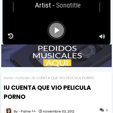
Artist
-
Songtitle
Inicio
noticias
IU CUENTA QUE VIO PELICULA PORNO
IU CUENTA QUE VIO PELICULA
PORNO
6
Pame ^^
noviembre 03, 2012