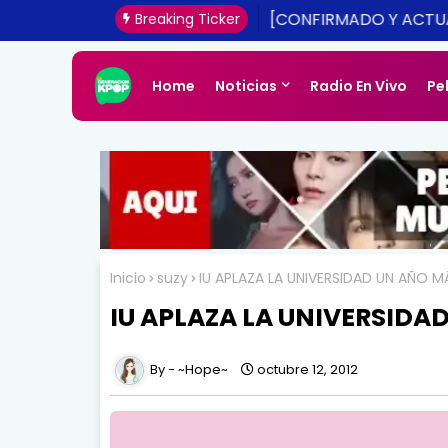
[CONFIRMADO Y ACTUA
Breaking Ticker
UNA REALIDAD ESTE 20
Home
Noticias
Radio En Vivo
Pe
Inicio
suzy
IU APLAZA LA UNIVERSIDAD UN AÑO MÁ
IU APLAZA LA UNIVERSIDA
~Hope~
octubre 12, 2012