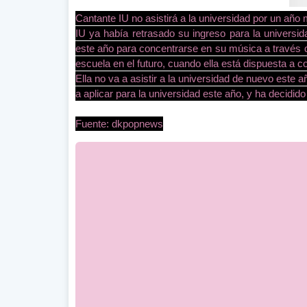
Cantante IU no asistirá a la universidad por un año
IU ya había retrasado su ingreso para la universid
este año para concentrarse en su música a través de
escuela en el futuro, cuando ella está dispuesta 
Ella no va a asistir a la universidad de nuevo este
a aplicar para la universidad este año, y ha decidi
Fuente: dkpopnews