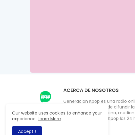
ACERCA DE NOSOTROS
Generacion Kpop es una radio onlin
2009 con el objetivo de difundir l
público de habla hispana, mediant
Our website uses cookies to enhance your
los ultimos éxitos del Kpop las 24 
experience.
Learn More
Accept !