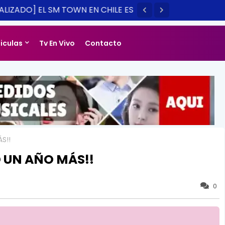
LIZADO] EL SM TOWN EN CHILE ES
14
liculas
Tv En Vivo
Contacto
S!!
D UN AÑO MÁS!!
0