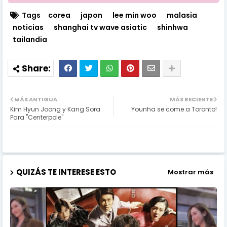
Tags
corea
japon
lee min woo
malasia
noticias
shanghai tv wave asiatic
shinhwa
tailandia
MÁS ANTIGUA
MÁS RECIENTE
Kim Hyun Joong y Kang Sora
Younha se come a Toronto!
Para "Centerpole"
QUIZÁS TE INTERESE ESTO
Mostrar más