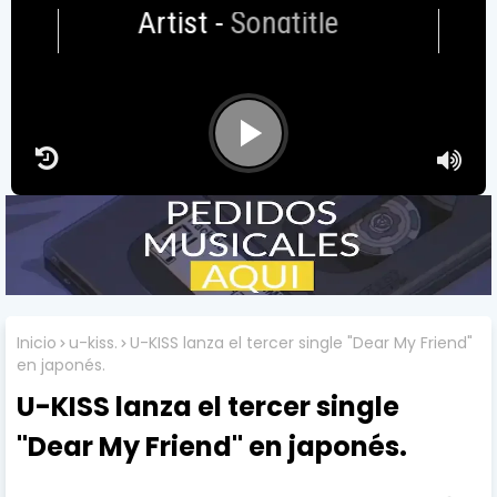
Artist
-
Songtitle
Inicio
u-kiss.
U-KISS lanza el tercer single "Dear My Friend"
en japonés.
U-KISS lanza el tercer single
"Dear My Friend" en japonés.