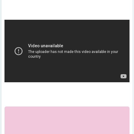
muestra imágenes de la visita del grupo a Colombia. Ver la
versión corta de la
"Dear My Friend"
MV de abajo!
Fuente:
lunarlullaby